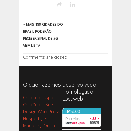
«
MAIS 189 CIDADES DO
BRASIL PODERÃO
RECEBER SINAL DE 5G;
VEJA LISTA
Comments are closed.
O que Fazemos
Desenvolvedor
Homologado
Criação de App
Locaweb
Criação de Site
Design WordPress
Hospedagem
Marketing Online