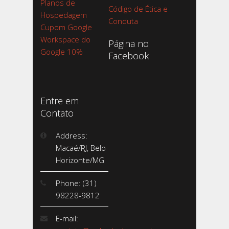
Planos de
Código de Ética e
Hospedagem
Conduta
Cupom Google
Workspace do
Página no
Google 10%
Facebook
Entre em
Contato
Address:
Macaé/RJ, Belo
Horizonte/MG
Phone: (31)
98228-9812
E-mail: