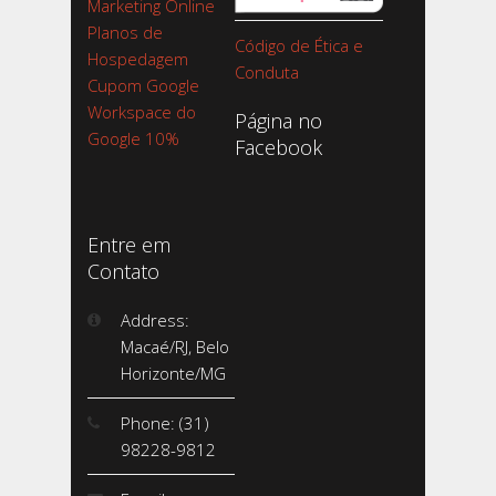
Marketing Online
Planos de
Código de Ética e
Hospedagem
Conduta
Cupom Google
Workspace do
Página no
Google 10%
Facebook
Entre em
Contato
Address:
Macaé/RJ, Belo
Horizonte/MG
Phone: (31)
98228-9812