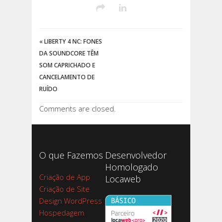
«
LIBERTY 4 NC: FONES
DA SOUNDCORE TÊM
SOM CAPRICHADO E
CANCELAMENTO DE
RUÍDO
Comments are closed.
O que Fazemos
Desenvolvedor
Homologado
Criação de App
Locaweb
Criação de Site
Design WordPress
Hospedagem