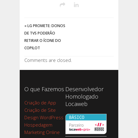
«
LG PROMETE: DONOS
DE TVS PODERÃO
RETIRAR O ÍCONE DO
COPILOT
Comments are closed.
O que Fazemos
Desenvolvedor
Homologado
Criação de App
Locaweb
Criação de Site
Design WordPress
Hospedagem
Marketing Online