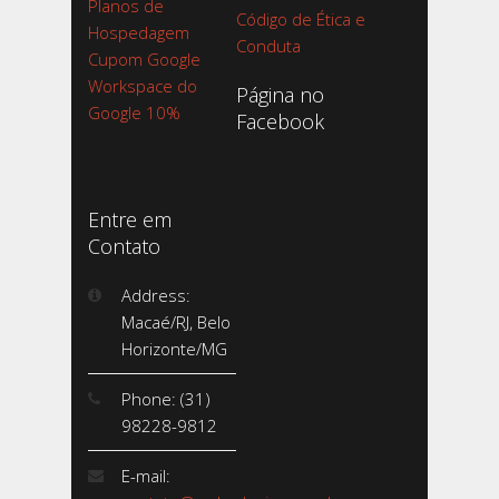
Planos de
Código de Ética e
Hospedagem
Conduta
Cupom Google
Workspace do
Página no
Google 10%
Facebook
Entre em
Contato
Address:
Macaé/RJ, Belo
Horizonte/MG
Phone: (31)
98228-9812
E-mail: