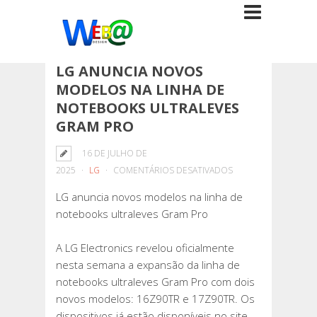
LG ANUNCIA NOVOS
MODELOS NA LINHA DE
NOTEBOOKS ULTRALEVES
GRAM PRO
16 DE JULHO DE
EM
2025
LG
COMENTÁRIOS DESATIVADOS
LG
LG anuncia novos modelos na linha de
ANUNCIA
notebooks ultraleves Gram Pro
NOVOS
MODELOS
A LG Electronics revelou oficialmente
NA
nesta semana a expansão da linha de
LINHA
notebooks ultraleves Gram Pro com dois
DE
novos modelos: 16Z90TR e 17Z90TR. Os
NOTEBOOKS
dispositivos já estão disponíveis no site