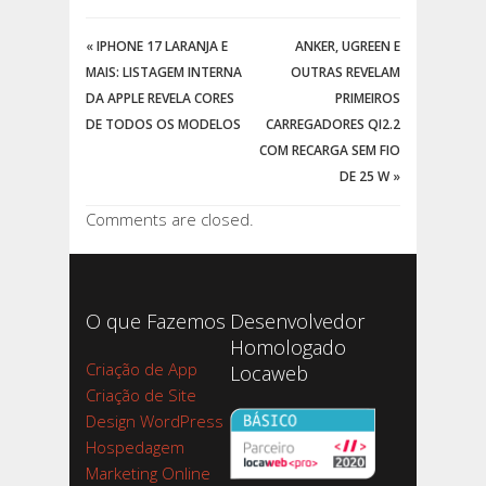
«
IPHONE 17 LARANJA E
ANKER, UGREEN E
MAIS: LISTAGEM INTERNA
OUTRAS REVELAM
DA APPLE REVELA CORES
PRIMEIROS
DE TODOS OS MODELOS
CARREGADORES QI2.2
COM RECARGA SEM FIO
DE 25 W
»
Comments are closed.
O que Fazemos
Desenvolvedor
Homologado
Criação de App
Locaweb
Criação de Site
Design WordPress
Hospedagem
Marketing Online