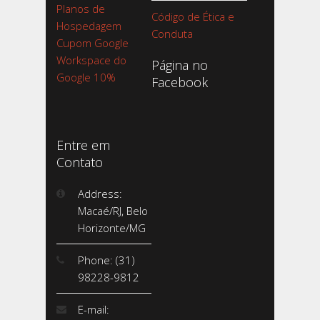
Planos de
Código de Ética e
Hospedagem
Conduta
Cupom Google
Workspace do
Página no
Google 10%
Facebook
Entre em
Contato
Address:
Macaé/RJ, Belo
Horizonte/MG
Phone: (31)
98228-9812
E-mail: