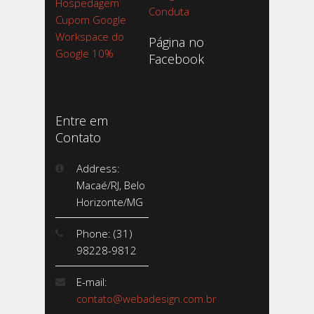
Hospedagem
Conduta
Cupom Google
Workspace do
Página no
Google 10%
Facebook
Entre em
Contato
Address:
Macaé/RJ, Belo
Horizonte/MG
Phone: (31)
98228-9812
E-mail:
contato@webadesign.com.br