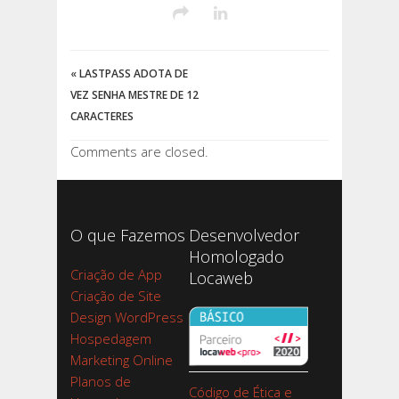
«
LASTPASS ADOTA DE
VEZ SENHA MESTRE DE 12
CARACTERES
Comments are closed.
O que Fazemos
Desenvolvedor
Homologado
Criação de App
Locaweb
Criação de Site
Design WordPress
Hospedagem
Marketing Online
Planos de
Código de Ética e