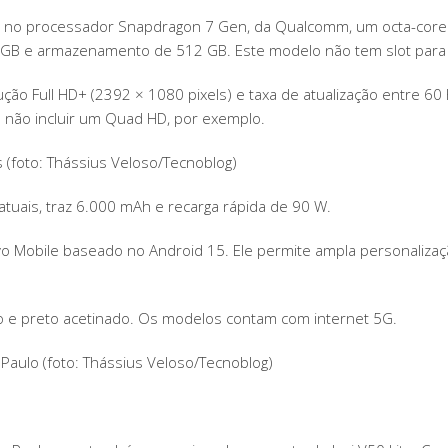
sta no processador Snapdragon 7 Gen, da Qualcomm, um octa-cor
GB e armazenamento de 512 GB. Este modelo não tem slot para
ão Full HD+ (2392 × 1080 pixels) e taxa de atualização entre 60
não incluir um Quad HD, por exemplo.
 (foto: Thássius Veloso/Tecnoblog)
atuais, traz 6.000 mAh e recarga rápida de 90 W.
o Mobile baseado no Android 15. Ele permite ampla personalizaçã
o e preto acetinado. Os modelos contam com internet 5G.
 Paulo (foto: Thássius Veloso/Tecnoblog)