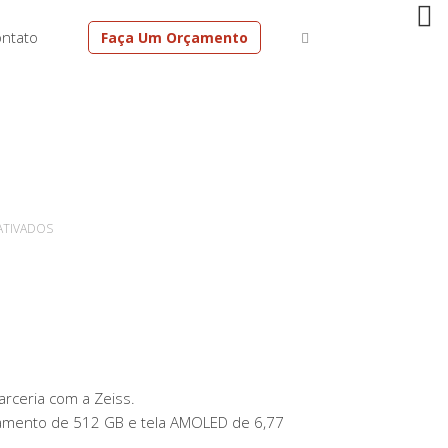
ntato
Faça Um Orçamento
EM
ATIVADOS
JOVI
ESTREIA
NO
BRASIL
COM
O
NOVO
arceria com a Zeiss.
SMARTPHONE
namento de 512 GB e tela AMOLED de 6,77
V50;