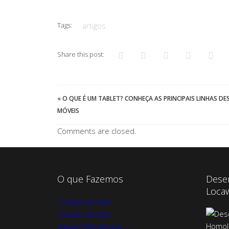
Tags:
artigos
Share this post:
«
O QUE É UM TABLET? CONHEÇA AS PRINCIPAIS LINHAS DE
MÓVEIS
Comments are closed.
O que Fazemos
Dese
Loca
Criação de App
Criação de Site
Design WordPress