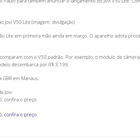
 Paulo para também anunciar o lançamento do Jovi V50 Lite. Co
o Jovi V50 Lite (imagem: divulgação)
rsão Lite em primeira mão ainda em março. O aparelho adota pro
 comparam com o V50 padrão. Por exemplo, o módulo de câmeras n
odelo desembarca por R$ 3.199.
 a GBR em Manaus.
a Jovi
; confira o preço
; confira o preço