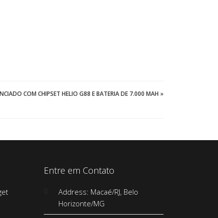
UNCIADO COM CHIPSET HELIO G88 E BATERIA DE 7.000 MAH
»
Entre em Contato
Address: Macaé/RJ, Belo
Horizonte/MG