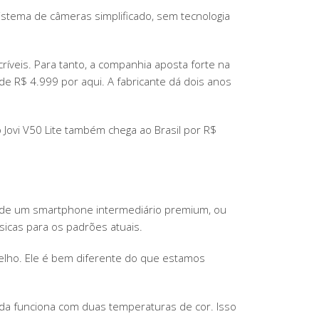
CONFIRA
stema de câmeras simplificado, sem tecnologia
O
PREÇO
críveis. Para tanto, a companhia aposta forte na
de R$ 4.999 por aqui. A fabricante dá dois anos
Jovi V50 Lite também chega ao Brasil por R$
o de um smartphone intermediário premium, ou
sicas para os padrões atuais.
relho. Ele é bem diferente do que estamos
nda funciona com duas temperaturas de cor. Isso