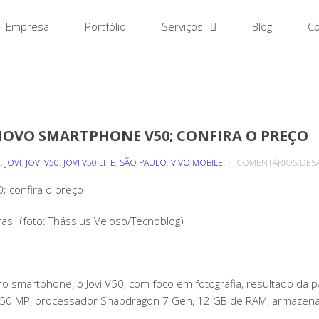
Empresa
Portfólio
Serviços
Blog
Co
 NOVO SMARTPHONE V50; CONFIRA O PREÇO
R
,
JOVI
,
JOVI V50
,
JOVI V50 LITE
,
SÃO PAULO
,
VIVO MOBILE
COMENTÁRIOS DES
; confira o preço
sil (foto: Thássius Veloso/Tecnoblog)
ro smartphone, o Jovi V50, com foco em fotografia, resultado da p
de 50 MP, processador Snapdragon 7 Gen, 12 GB de RAM, armaze