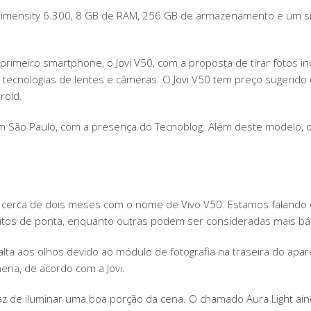
Dimensity 6.300, 8 GB de RAM, 256 GB de armazenamento e um si
primeiro smartphone, o Jovi V50, com a proposta de tirar fotos in
 tecnologias de lentes e câmeras. O Jovi V50 tem preço sugerido 
roid.
 São Paulo, com a presença do Tecnoblog. Além deste modelo, o 
há cerca de dois meses com o nome de Vivo V50. Estamos faland
dutos de ponta, enquanto outras podem ser consideradas mais bá
lta aos olhos devido ao módulo de fotografia na traseira do apa
eria, de acordo com a Jovi.
az de iluminar uma boa porção da cena. O chamado Aura Light ai