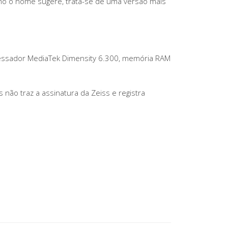
mo o nome sugere, trata-se de uma versão mais
cessador MediaTek Dimensity 6.300, memória RAM
ão traz a assinatura da Zeiss e registra