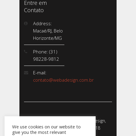
Entre em
Contato
Address:
Macaé/RJ, Belo
Horizonte/MG
Phone: (31)
98228-9812
E-mail:
contato@webadesign.com.br
Webadesign - Empresa de Webdesign,
We use cookies on our website to
Desenvolvimento de Sites - 2018
give you the most relevant
CNPJ: 23.856.204/0001-­24