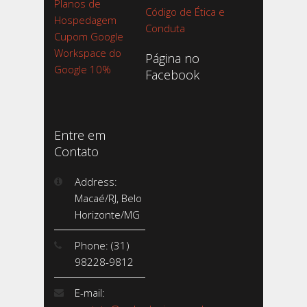
Planos de
Código de Ética e
Hospedagem
Conduta
Cupom Google
Workspace do
Página no
Google 10%
Facebook
Entre em
Contato
Address:
Macaé/RJ, Belo
Horizonte/MG
Phone: (31)
98228-9812
E-mail: