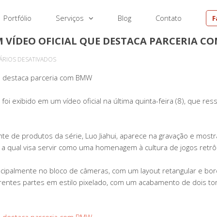
Portfólio
Serviços
Blog
Contato
F
M VÍDEO OFICIAL QUE DESTACA PARCERIA C
EM
RIOS DESATIVADOS
IQOO
ue destaca parceria com BMW
NEO
10
i exibido em um vídeo oficial na última quinta-feira (8), que ress
PRO
PLUS
SURGE
nte de produtos da série, Luo Jiahui, aparece na gravação e mostr
EM
 a qual visa servir como uma homenagem à cultura de jogos retrô
VÍDEO
OFICIAL
rincipalmente no bloco de câmeras, com um layout retangular e
QUE
erentes partes em estilo pixelado, com um acabamento de dois t
DESTACA
PARCERIA
COM