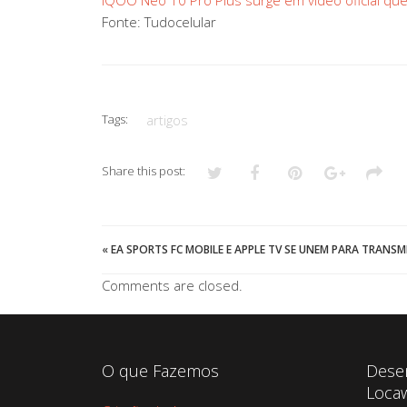
iQOO Neo 10 Pro Plus surge em vídeo oficial q
Fonte: Tudocelular
Tags:
artigos
Share this post:
«
EA SPORTS FC MOBILE E APPLE TV SE UNEM PARA TRANSM
Comments are closed.
O que Fazemos
Dese
Loca