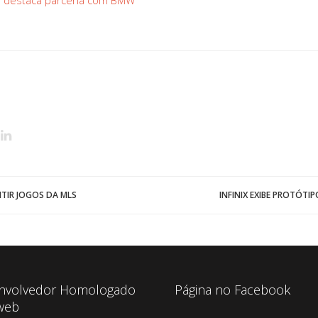
ue destaca parceria com BMW
BMW
ITIR JOGOS DA MLS
INFINIX EXIBE PROTÓTI
nvolvedor Homologado
Página no Facebook
web