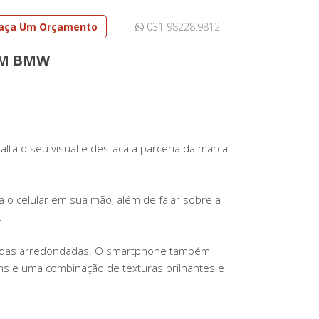
aça Um Orçamento
031 98228.9812
OM BMW
alta o seu visual e destaca a parceria da marca
a o celular em sua mão, além de falar sobre a
.
 bordas arredondadas. O smartphone também
ons e uma combinação de texturas brilhantes e