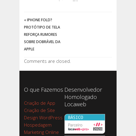
«
IPHONE FOLD?
PROTÓTIPO DE TELA
REFORÇA RUMORES
SOBRE DOBRÁVEL DA
APPLE
Comments are closed.
O que Fazemos
Desenvolvedor
Homologado
Criação de App
Locaweb
Criação de Site
Design WordPress
Hospedagem
Marketing Online