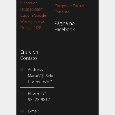
Planos de
Código de Ética e
Hospedagem
Conduta
Cupom Google
Workspace do
Página no
Google 10%
Facebook
Entre em
Contato
Address:
Macaé/RJ, Belo
Horizonte/MG
Phone: (31)
98228-9812
E-mail: