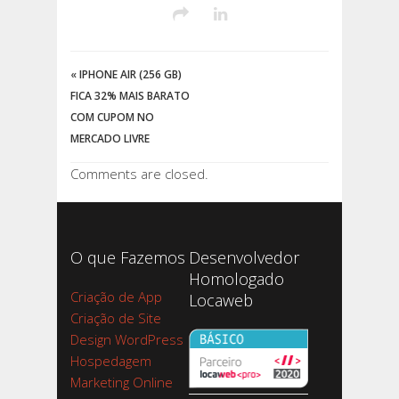
«
IPHONE AIR (256 GB)
FICA 32% MAIS BARATO
COM CUPOM NO
MERCADO LIVRE
Comments are closed.
O que Fazemos
Desenvolvedor
Homologado
Criação de App
Locaweb
Criação de Site
Design WordPress
Hospedagem
Marketing Online