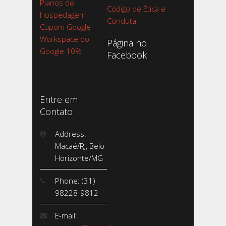
Planos de
Código de Ética e
Hospedagem
Conduta
Cupom Google
Workspace do
Página no
Google 10%
Facebook
Entre em
Contato
Address:
Macaé/RJ, Belo
Horizonte/MG
Phone: (31)
98228-9812
E-mail: