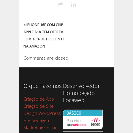
«
IPHONE 16E COM CHIP
APPLE A18 TEM OFERTA
COM 40% DE DESCONTO
NA AMAZON
Comments are closed.
O que Fazemos
Desenvolvedor
Homologado
Criação de App
Locaweb
Criação de Site
Design WordPress
Hospedagem
Marketing Online