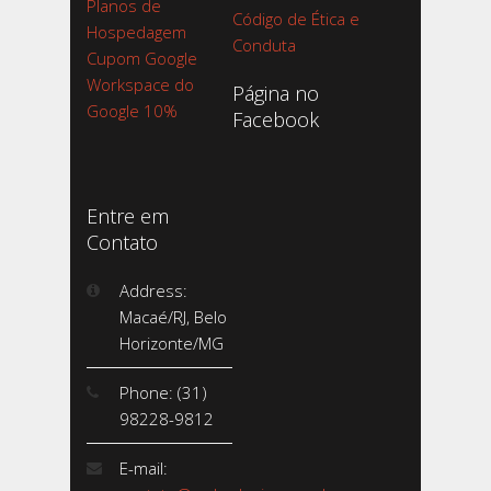
Planos de
Código de Ética e
Hospedagem
Conduta
Cupom Google
Workspace do
Página no
Google 10%
Facebook
Entre em
Contato
Address:
Macaé/RJ, Belo
Horizonte/MG
Phone: (31)
98228-9812
E-mail: