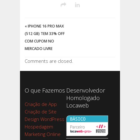
«
IPHONE 16 PRO MAX
(512 GB) TEM 33% OFF
COM CUPOM NO
MERCADO LIVRE
Comments are closed.
O que Fazemos
Desenvolvedor
Homologado
Criação de App
Locaweb
Criação de Site
Design WordPress
Hospedagem
Marketing Online