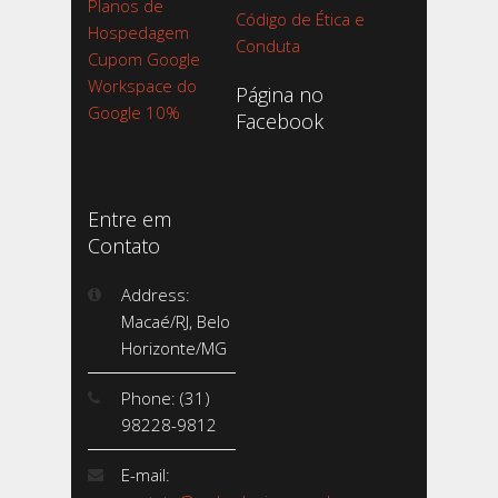
Planos de
Código de Ética e
Hospedagem
Conduta
Cupom Google
Workspace do
Página no
Google 10%
Facebook
Entre em
Contato
Address:
Macaé/RJ, Belo
Horizonte/MG
Phone: (31)
98228-9812
E-mail: