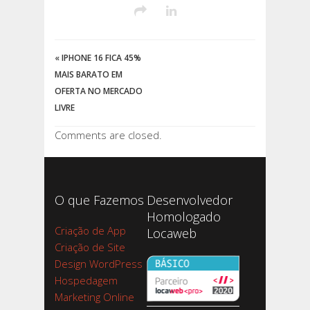
«
IPHONE 16 FICA 45%
MAIS BARATO EM
OFERTA NO MERCADO
LIVRE
Comments are closed.
O que Fazemos
Desenvolvedor
Homologado
Criação de App
Locaweb
Criação de Site
Design WordPress
Hospedagem
Marketing Online