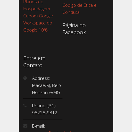
Planos de
Código de Ética e
Hospedagem
Conduta
Cupom Google
Workspace do
Página no
Google 10%
Facebook
Entre em
Contato
Address:
Macaé/RJ, Belo
Horizonte/MG
Phone: (31)
98228-9812
E-mail: