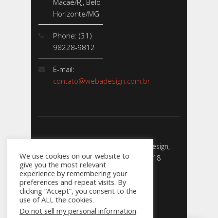
Macaé/RJ, Belo
Horizonte/MG
Phone: (31)
98228-9812
E-mail:
contato@webadesign.com.br
Webadesign - Empresa de Webdesign,
We use cookies on our website to
Desenvolvimento de Sites - 2018
give you the most relevant
CNPJ: 23.856.204/0001-­24
experience by remembering your
preferences and repeat visits. By
clicking “Accept”, you consent to the
use of ALL the cookies.
Do not sell my personal information
.