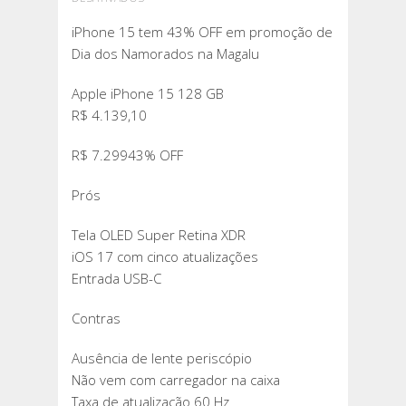
IPHONE
iPhone 15 tem 43% OFF em promoção de
15
Dia dos Namorados na Magalu
TEM
43%
Apple iPhone 15 128 GB
OFF
R$ 4.139,10
EM
PROMOÇÃO
R$ 7.29943% OFF
DE
DIA
Prós
DOS
Tela OLED Super Retina XDR
NAMORADOS
iOS 17 com cinco atualizações
NA
Entrada USB-C
MAGALU
Contras
Ausência de lente periscópio
Não vem com carregador na caixa
Taxa de atualização 60 Hz