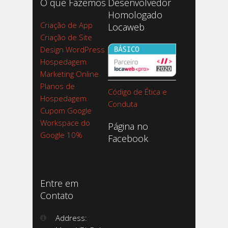
O que Fazemos
Desenvolvedor
Homologado
Criação de App
Locaweb
Criação de Site
Design WordPress
Hospedagem
Marketing Online
Planos de
Código de Ética e
Hospedagem
Conduta
Cupom Google
Workspace do
Página no
Google 10%
Facebook
Entre em
Contato
Address: