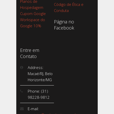
Planos de
Código de Ética e
Hospedagem
Conduta
Cupom Google
Workspace do
Página no
Google 10%
Facebook
Entre em
Contato
Address:
Macaé/RJ, Belo
Horizonte/MG
Phone: (31)
98228-9812
E-mail: