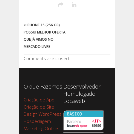
«
IPHONE 15 (256 GB)
POSSUI MELHOR OFERTA
QUE JÁ VIMOS NO
MERCADO LIVRE
Comments are closed.
O que Fazemos
Desenvolvedor
Homologado
Criação de App
Locaweb
Criação de Site
Design WordPress
Hospedagem
Marketing Online