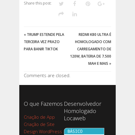
Share this post:
«
TRUMP ESTENDE PELA
REDMI K80 ULTRA É
TERCEIRA VEZ PRAZO
HOMOLOGADO COM
PARA BANIR TIKTOK
CARREGAMENTO DE
120W, BATERIA DE 7.500
MAH E MAIS
»
Comments are closed.
O que Fazemos
Desenvolvedor
Homologado
Criação de App
Locaweb
Criação de Site
Design WordPress