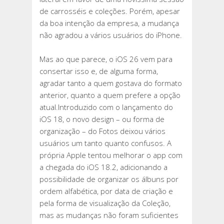
COM
de carrosséis e coleções. Porém, apesar
DUAS
da boa intenção da empresa, a mudança
CATEGORIAS
não agradou a vários usuários do iPhone.
QUE
DEVEM
Mas ao que parece, o iOS 26 vem para
AGRADAR
consertar isso e, de alguma forma,
À
agradar tanto a quem gostava do formato
MAIORIA
anterior, quanto a quem prefere a opção
atual.Introduzido com o lançamento do
iOS 18, o novo design – ou forma de
organização – do Fotos deixou vários
usuários um tanto quanto confusos. A
própria Apple tentou melhorar o app com
a chegada do iOS 18.2, adicionando a
possibilidade de organizar os álbuns por
ordem alfabética, por data de criação e
pela forma de visualização da Coleção,
mas as mudanças não foram suficientes