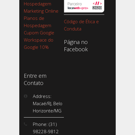
Hospedagem
Marketing Online
Planos de
Código de Ética e
Hospedagem
Conduta
Cupom Google
Workspace do
Página no
Google 10%
Facebook
Entre em
Contato
Address:
Macaé/RJ, Belo
Horizonte/MG
Phone: (31)
98228-9812