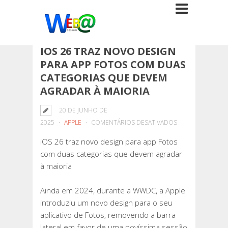
IOS 26 TRAZ NOVO DESIGN
PARA APP FOTOS COM DUAS
CATEGORIAS QUE DEVEM
AGRADAR À MAIORIA
20 DE JUNHO DE
EM
2025
APPLE
COMENTÁRIOS DESATIVADOS
IOS
iOS 26 traz novo design para app Fotos
26
com duas categorias que devem agradar
TRAZ
à maioria
NOVO
DESIGN
Ainda em 2024, durante a WWDC, a Apple
PARA
introduziu um novo design para o seu
APP
aplicativo de Fotos, removendo a barra
FOTOS
lateral em favor de uma novíssima sessão