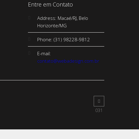
Entre em Contato
Address: Macaé/RJ, Belo
Horizonte/MG
Phone: (31) 98228-9812
E-mail:
contato@webadesign.com.br
031
98228.9812