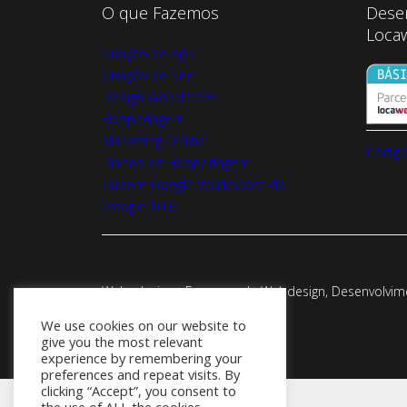
O que Fazemos
Dese
Loca
Criação de App
Criação de Site
Design WordPress
Hospedagem
Marketing Online
Código
Planos de Hospedagem
Cupom Google Workspace do
Google 10%
Webadesign - Empresa de Webdesign, Desenvolvimen
We use cookies on our website to
give you the most relevant
experience by remembering your
preferences and repeat visits. By
clicking “Accept”, you consent to