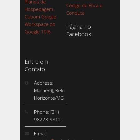
Planos de
Código de Ética e
Hospedagem
Conduta
Cupom Google
Workspace do
Página no
Google 10%
Facebook
Entre em
Contato
Address:
Macaé/RJ, Belo
Horizonte/MG
Phone: (31)
98228-9812
E-mail: