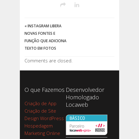
«
INSTAGRAM LIBERA
NOVAS FONTES E
FUNÇÃO QUE ADICIONA
TEXTO EM FOTOS
Comments are closed.
O que Fazemos
Desenvolvedor
Homologado
Criação de App
Locaweb
Criação de Site
Design WordPress
Hospedagem
Marketing Online