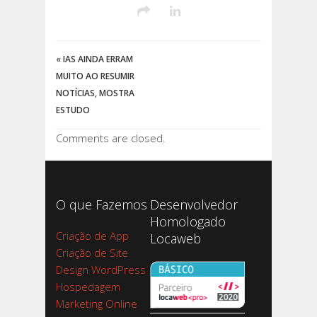
«
IAS AINDA ERRAM
MUITO AO RESUMIR
NOTÍCIAS, MOSTRA
ESTUDO
Comments are closed.
O que Fazemos
Desenvolvedor
Homologado
Criação de App
Locaweb
Criação de Site
Design WordPress
Hospedagem
Marketing Online