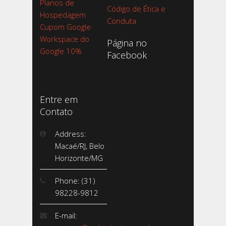
Planos de
Código de Ética e
Hospedagem
Conduta
Cupom Google
Workspace do
Página no
Google 10%
Facebook
Entre em
Contato
Address:
Macaé/RJ, Belo
Horizonte/MG
Phone: (31)
98228-9812
E-mail: