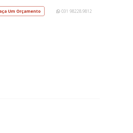
aça Um Orçamento
031 98228.9812