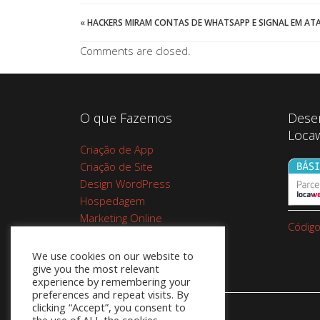
«
HACKERS MIRAM CONTAS DE WHATSAPP E SIGNAL EM AT
Comments are closed.
O que Fazemos
Dese
Loca
Criação de App
Criação de Site
Design WordPress
Hospedagem
Marketing Online
Código
Planos de Hospedagem
Cupom Google Workspace do
We use cookies on our website to
give you the most relevant
Google 10%
experience by remembering your
preferences and repeat visits. By
clicking “Accept”, you consent to