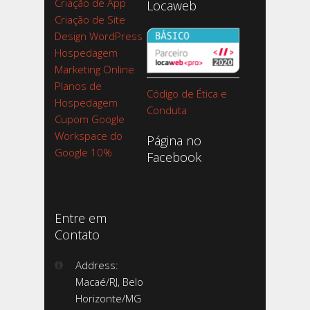
Criação de App
Locaweb
Criação de Site
Design WordPress
Hospedagem
Marketing Online
Planos de
Código de Ética e
Hospedagem
Conduta
Cupom Google
Workspace do
Página no
Google 10%
Facebook
Entre em
Contato
Address:
Macaé/RJ, Belo
Horizonte/MG