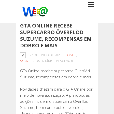
GTA ONLINE RECEBE
SUPERCARRO ÖVERFLÖD
SUZUME, RECOMPENSAS EM
DOBRO E MAIS
27 DE JUNHO DE 2025
JOGOS
,
EM
SONY
COMENTÁRIOS DESATIVADOS
GTA
GTA Online recebe supercarro Överflöd
ONLINE
Suzume, recompensas em dobro e mais
RECEBE
SUPERCARRO
Novidades chegam para o GTA Online por
ÖVERFLÖD
meio de nova atualização. A princípio, as
SUZUME,
adições incluem o supercarro Överflöd
RECOMPENSAS
Suzume, bem como outros veículos,
EM
alguns elementos para o GTA+ e mais.