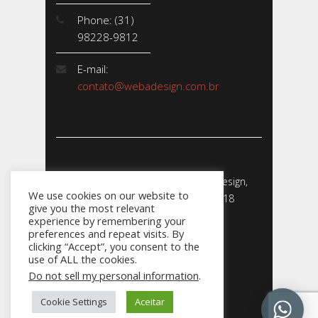
Phone: (31)
98228-9812
E-mail:
contato@webadesign.com.br
Webadesign - Empresa de Webdesign,
We use cookies on our website to
Desenvolvimento de Sites - 2018
give you the most relevant
CNPJ: 23.856.204/0001-­24
experience by remembering your
preferences and repeat visits. By
clicking “Accept”, you consent to the
use of ALL the cookies.
Do not sell my personal information
.
031
Cookie Settings
Aceitar
98228.9812