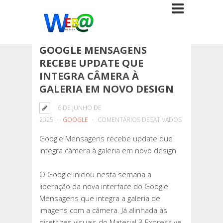
GOOGLE MENSAGENS
RECEBE UPDATE QUE
INTEGRA CÂMERA À
GALERIA EM NOVO DESIGN
6 DE JUNHO DE
EM
2025
GOOGLE
COMENTÁRIOS DESATIVADOS
GOOGLE
Google Mensagens recebe update que
MENSAGENS
integra câmera à galeria em novo design
RECEBE
UPDATE
O Google iniciou nesta semana a
QUE
liberação da nova interface do Google
INTEGRA
Mensagens que integra a galeria de
CÂMERA
imagens com a câmera. Já alinhada às
À
diretrizes visuais do Material 3 Expressive,