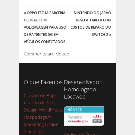
«
OPPO FECHA PARCERIA
NINTENDO DO JAPÃO
GLOBAL COM
REVELA TABELA COM
VOLKSWAGEN PARA USO
CUSTOS DE REPARO DO
DE PATENTES 5G EM
SWITCH 2
»
VEÍCULOS CONECTADOS
Comments are closed.
O que Fazemos
Desenvolvedor
Homologado
Criação de App
Locaweb
Criação de Site
Design WordPress
Hospedagem
Marketing Online
Planos de
Código de Ética e