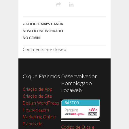
«
GOOGLE MAPS GANHA
NOVO ÍCONE INSPIRADO
NO GEMINI
Comments are closed.
O que Fazemos
Desenvolvedor
Homologado
Criação de App
Locaweb
Criação de Site
Design WordPress
Hospedagem
Marketing Online
Planos de
Código de Ética e