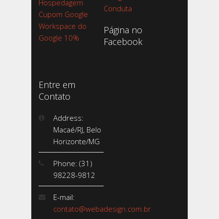
Hospedagem
Conduta
Cupom Google
Workspace do
Página no
Google 10%
Facebook
Entre em
Contato
Address:
Macaé/RJ, Belo
Horizonte/MG
Phone: (31)
98228-9812
E-mail:
contato@webadesign.com.br