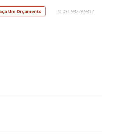
aça Um Orçamento
031 98228.9812