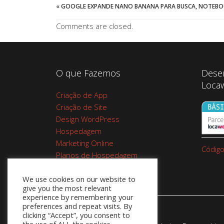
«
GOOGLE EXPANDE NANO BANANA PARA BUSCA, NOTEBO
Comments are closed.
O que Fazemos
Dese
Loca
Criação de App
Criação de Site
Design WordPress
Hospedagem
Marketing Online
Código
Planos de Hospedagem
Cupom Google Workspace do
We use cookies on our website to
Google 10%
give you the most relevant
experience by remembering your
preferences and repeat visits. By
clicking “Accept”, you consent to