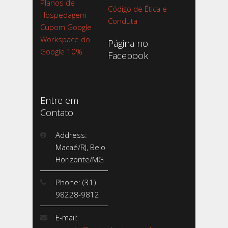
Planos de
Código de Ética e
Hospedagem
Conduta
Cupom Google
Workspace do
Página no
Google 10%
Facebook
Entre em
Contato
Address:
Macaé/RJ, Belo
Horizonte/MG
Phone: (31)
98228-9812
E-mail: