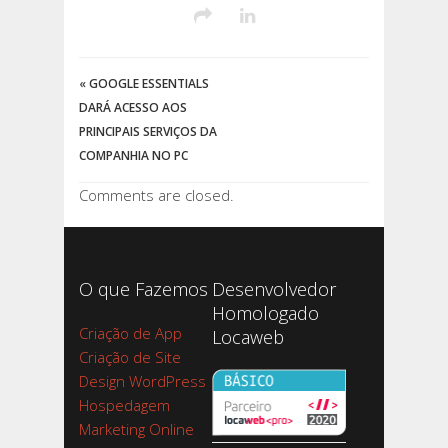
«
GOOGLE ESSENTIALS
DARÁ ACESSO AOS
PRINCIPAIS SERVIÇOS DA
COMPANHIA NO PC
Comments are closed.
O que Fazemos
Desenvolvedor
Homologado
Criação de App
Locaweb
Criação de Site
Design WordPress
Hospedagem
Marketing Online