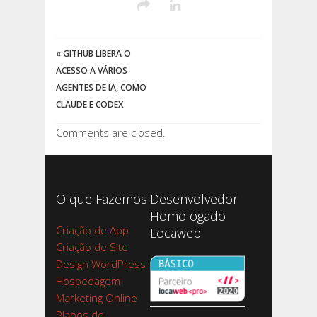
«
GITHUB LIBERA O
ACESSO A VÁRIOS
AGENTES DE IA, COMO
CLAUDE E CODEX
Comments are closed.
O que Fazemos
Desenvolvedor
Homologado
Criação de App
Locaweb
Criação de Site
Design WordPress
Hospedagem
Marketing Online
Planos de