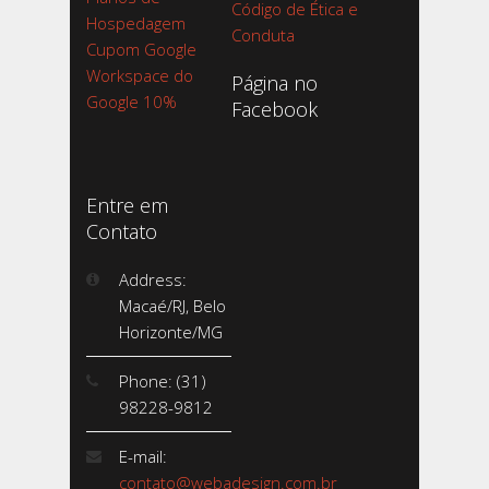
Código de Ética e
Hospedagem
Conduta
Cupom Google
Workspace do
Página no
Google 10%
Facebook
Entre em
Contato
Address:
Macaé/RJ, Belo
Horizonte/MG
Phone: (31)
98228-9812
E-mail:
contato@webadesign.com.br