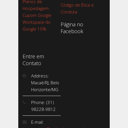
Planos de
Código de Ética e
Hospedagem
Conduta
Cupom Google
Workspace do
Página no
Google 10%
Facebook
Entre em
Contato
Address:
Macaé/RJ, Belo
Horizonte/MG
Phone: (31)
98228-9812
E-mail: