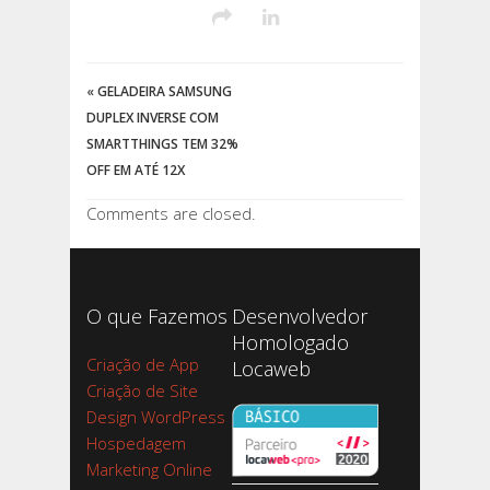
«
GELADEIRA SAMSUNG
DUPLEX INVERSE COM
SMARTTHINGS TEM 32%
OFF EM ATÉ 12X
Comments are closed.
O que Fazemos
Desenvolvedor
Homologado
Criação de App
Locaweb
Criação de Site
Design WordPress
Hospedagem
Marketing Online