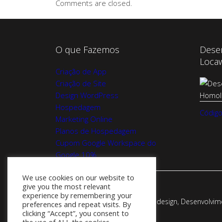
Comments are closed.
O que Fazemos
Dese
Loca
Criação de App
Criação de Site
Design WordPress
Hospedagem
Código
Marketing Online
Planos de Hospedagem
Cupom Google Workspace do
Google 10%
We use cookies on our website to
give you the most relevant
experience by remembering your
Webadesign - Empresa de Webdesign, Desenvolvimen
preferences and repeat visits. By
clicking “Accept”, you consent to