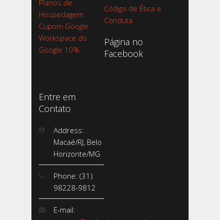
Planos de
Código de Ética e
Hospedagem
Conduta
Cupom Google
Workspace do
Página no
Google 10%
Facebook
Entre em
Contato
Address:
Macaé/RJ, Belo
Horizonte/MG
Phone: (31)
98228-9812
E-mail: