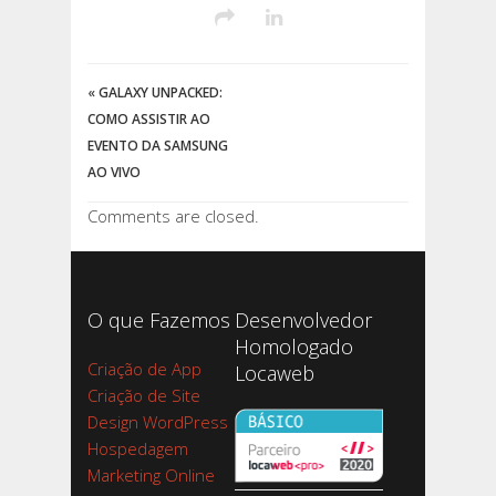
«
GALAXY UNPACKED:
COMO ASSISTIR AO
EVENTO DA SAMSUNG
AO VIVO
Comments are closed.
O que Fazemos
Desenvolvedor
Homologado
Criação de App
Locaweb
Criação de Site
Design WordPress
Hospedagem
Marketing Online