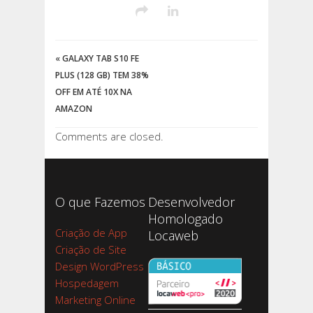
«
GALAXY TAB S10 FE
PLUS (128 GB) TEM 38%
OFF EM ATÉ 10X NA
AMAZON
Comments are closed.
O que Fazemos
Desenvolvedor
Homologado
Criação de App
Locaweb
Criação de Site
Design WordPress
Hospedagem
Marketing Online