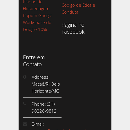
Planos de
Código de Ética e
Hospedagem
Conduta
Cupom Google
Workspace do
Página no
Google 10%
Facebook
Entre em
Contato
Address:
Macaé/RJ, Belo
Horizonte/MG
Phone: (31)
98228-9812
E-mail: