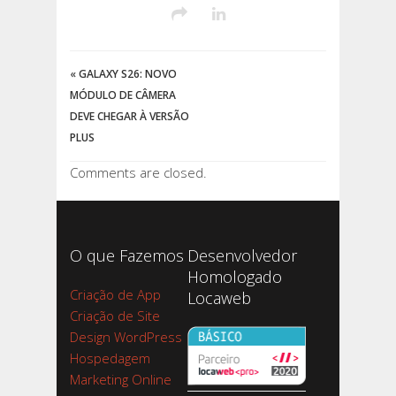
«
GALAXY S26: NOVO
MÓDULO DE CÂMERA
DEVE CHEGAR À VERSÃO
PLUS
Comments are closed.
O que Fazemos
Desenvolvedor
Homologado
Criação de App
Locaweb
Criação de Site
Design WordPress
Hospedagem
Marketing Online