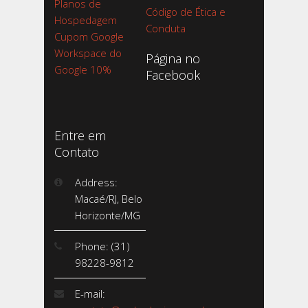
Planos de
Código de Ética e
Hospedagem
Conduta
Cupom Google
Workspace do
Página no
Google 10%
Facebook
Entre em
Contato
Address:
Macaé/RJ, Belo
Horizonte/MG
Phone: (31)
98228-9812
E-mail: