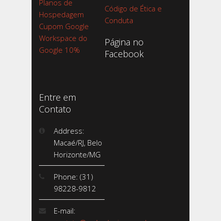
Planos de
Código de Ética e
Hospedagem
Conduta
Cupom Google
Workspace do
Página no
Google 10%
Facebook
Entre em
Contato
Address:
Macaé/RJ, Belo
Horizonte/MG
Phone: (31)
98228-9812
E-mail: