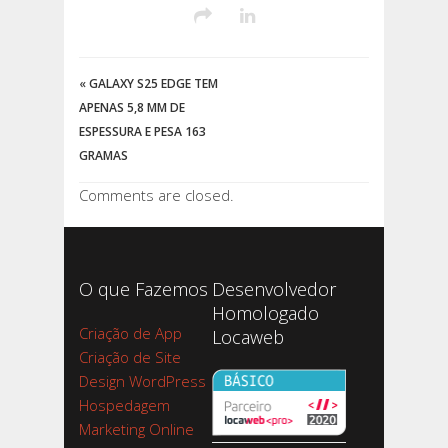
«
GALAXY S25 EDGE TEM
APENAS 5,8 MM DE
ESPESSURA E PESA 163
GRAMAS
Comments are closed.
O que Fazemos
Desenvolvedor
Homologado
Criação de App
Locaweb
Criação de Site
Design WordPress
Hospedagem
Marketing Online