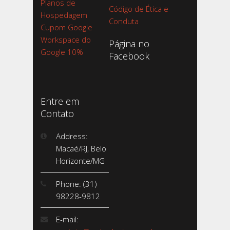
Planos de
Código de Ética e
Hospedagem
Conduta
Cupom Google
Workspace do
Página no
Google 10%
Facebook
Entre em
Contato
Address:
Macaé/RJ, Belo
Horizonte/MG
Phone: (31)
98228-9812
E-mail: