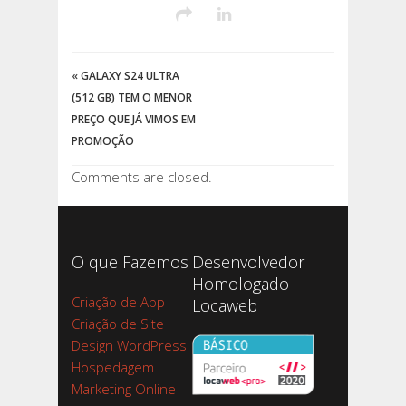
«
GALAXY S24 ULTRA
(512 GB) TEM O MENOR
PREÇO QUE JÁ VIMOS EM
PROMOÇÃO
Comments are closed.
O que Fazemos
Desenvolvedor
Homologado
Criação de App
Locaweb
Criação de Site
Design WordPress
Hospedagem
Marketing Online