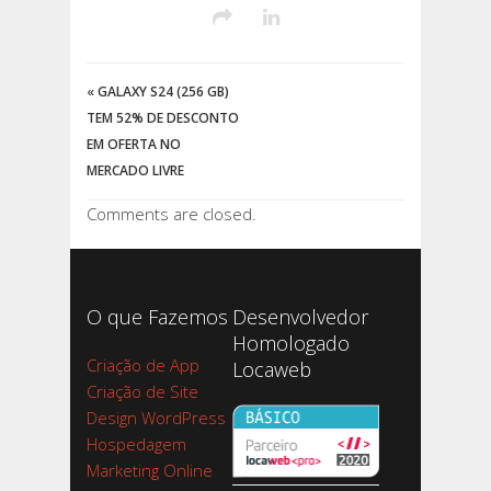
«
GALAXY S24 (256 GB)
TEM 52% DE DESCONTO
EM OFERTA NO
MERCADO LIVRE
Comments are closed.
O que Fazemos
Desenvolvedor
Homologado
Criação de App
Locaweb
Criação de Site
Design WordPress
Hospedagem
Marketing Online