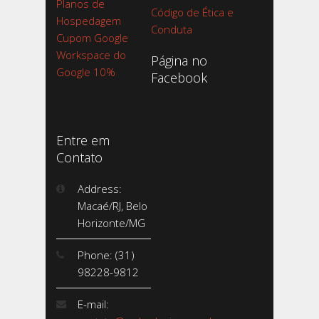
Planos de
Código de Ética e
Hospedagem
Conduta
Cupom Google
Workspace do
Página no
Google 10%
Facebook
Entre em
Contato
Address:
Macaé/RJ, Belo
Horizonte/MG
Phone: (31)
98228-9812
E-mail: