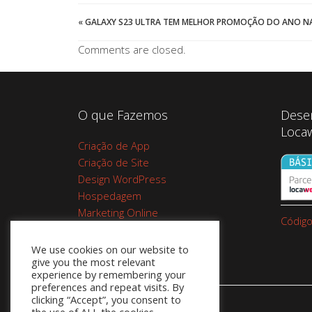
«
GALAXY S23 ULTRA TEM MELHOR PROMOÇÃO DO ANO NA
Comments are closed.
O que Fazemos
Dese
Loca
Criação de App
Criação de Site
Design WordPress
Hospedagem
Marketing Online
Código
Planos de Hospedagem
Cupom Google Workspace do
We use cookies on our website to
give you the most relevant
Google 10%
experience by remembering your
preferences and repeat visits. By
clicking “Accept”, you consent to