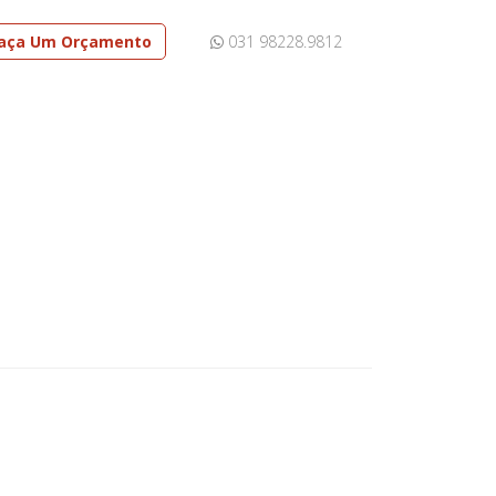
aça Um Orçamento
031 98228.9812