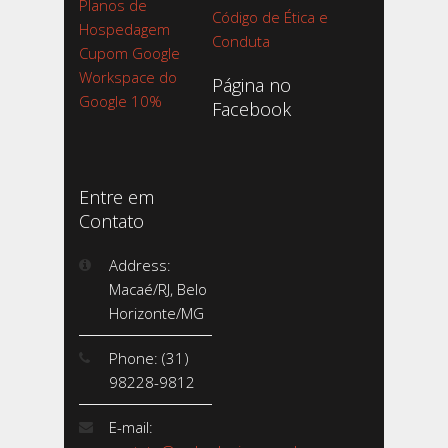
Planos de
Código de Ética e
Hospedagem
Conduta
Cupom Google
Workspace do
Página no
Google 10%
Facebook
Entre em
Contato
Address:
Macaé/RJ, Belo
Horizonte/MG
Phone: (31)
98228-9812
E-mail: