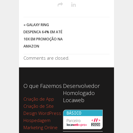
«
GALAXY RING
DESPENCA 64% EM ATÉ
10X EM PROMOÇÃO NA
AMAZON
Comments are closed.
O que Fazemos
Desenvolvedor
Homologado
Criação de App
Locaweb
Criação de Site
Design WordPress
Hospedagem
Marketing Online