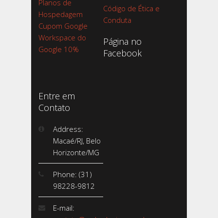
Planos de
Código de Ética e
Hospedagem
Conduta
Cupom Google
Workspace do
Página no
Google 10%
Facebook
Entre em
Contato
Address:
Macaé/RJ, Belo
Horizonte/MG
Phone: (31)
98228-9812
E-mail: