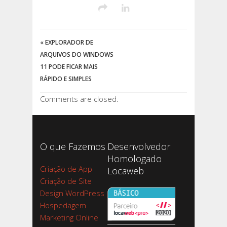
«
EXPLORADOR DE
ARQUIVOS DO WINDOWS
11 PODE FICAR MAIS
RÁPIDO E SIMPLES
Comments are closed.
O que Fazemos
Desenvolvedor
Homologado
Criação de App
Locaweb
Criação de Site
Design WordPress
Hospedagem
Marketing Online