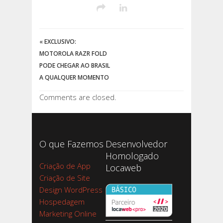
«
EXCLUSIVO:
MOTOROLA RAZR FOLD
PODE CHEGAR AO BRASIL
A QUALQUER MOMENTO
Comments are closed.
O que Fazemos
Desenvolvedor
Homologado
Criação de App
Locaweb
Criação de Site
Design WordPress
Hospedagem
Marketing Online