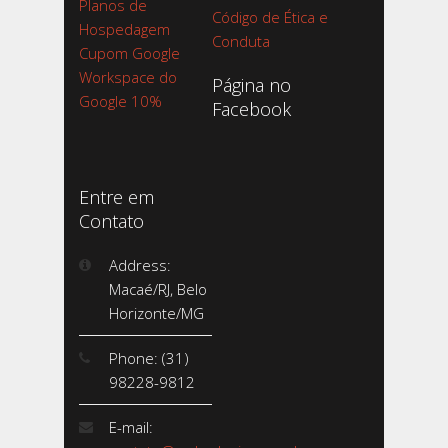
Planos de
Código de Ética e
Hospedagem
Conduta
Cupom Google
Workspace do
Página no
Google 10%
Facebook
Entre em
Contato
Address:
Macaé/RJ, Belo
Horizonte/MG
Phone: (31)
98228-9812
E-mail: