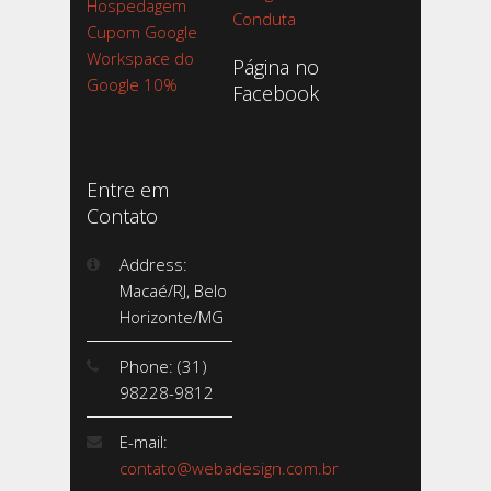
Hospedagem
Conduta
Cupom Google
Workspace do
Página no
Google 10%
Facebook
Entre em
Contato
Address:
Macaé/RJ, Belo
Horizonte/MG
Phone: (31)
98228-9812
E-mail:
contato@webadesign.com.br