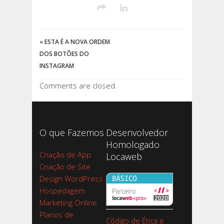
«
ESTA É A NOVA ORDEM
DOS BOTÕES DO
INSTAGRAM
Comments are closed.
O que Fazemos
Desenvolvedor
Homologado
Criação de App
Locaweb
Criação de Site
Design WordPress
Hospedagem
Marketing Online
Planos de
Código de Ética e