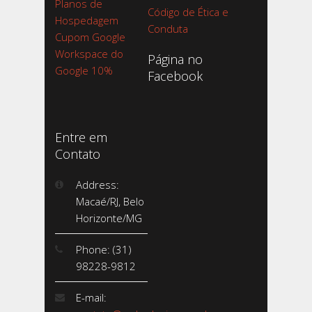
Planos de
Código de Ética e
Hospedagem
Conduta
Cupom Google
Workspace do
Página no
Google 10%
Facebook
Entre em
Contato
Address:
Macaé/RJ, Belo
Horizonte/MG
Phone: (31)
98228-9812
E-mail: