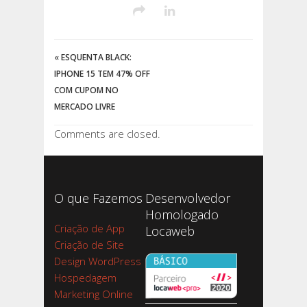
«
ESQUENTA BLACK:
IPHONE 15 TEM 47% OFF
COM CUPOM NO
MERCADO LIVRE
Comments are closed.
O que Fazemos
Desenvolvedor
Homologado
Criação de App
Locaweb
Criação de Site
Design WordPress
Hospedagem
Marketing Online