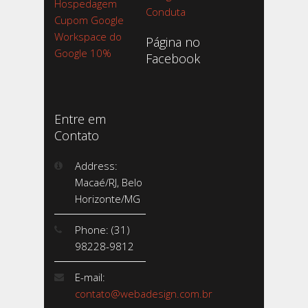
Hospedagem
Conduta
Cupom Google
Workspace do
Página no
Google 10%
Facebook
Entre em
Contato
Address:
Macaé/RJ, Belo
Horizonte/MG
Phone: (31)
98228-9812
E-mail:
contato@webadesign.com.br