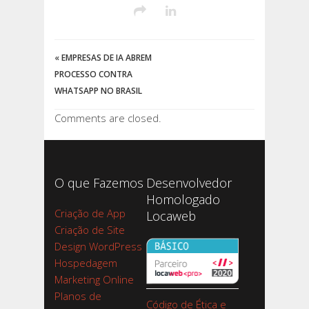
«
EMPRESAS DE IA ABREM
PROCESSO CONTRA
WHATSAPP NO BRASIL
Comments are closed.
O que Fazemos
Desenvolvedor
Homologado
Criação de App
Locaweb
Criação de Site
Design WordPress
Hospedagem
Marketing Online
Planos de
Código de Ética e