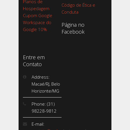
Planos de
Código de Ética e
Hospedagem
Conduta
Cupom Google
Workspace do
Página no
Google 10%
Facebook
Entre em
Contato
Address:
Macaé/RJ, Belo
Horizonte/MG
Phone: (31)
98228-9812
E-mail: