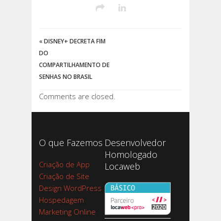
«
DISNEY+ DECRETA FIM
DO
COMPARTILHAMENTO DE
SENHAS NO BRASIL
Comments are closed.
O que Fazemos
Desenvolvedor
Homologado
Criação de App
Locaweb
Criação de Site
Design WordPress
Hospedagem
Marketing Online