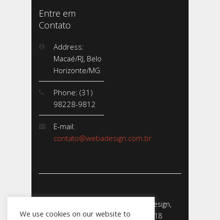
Entre em
Contato
Address:
Macaé/RJ, Belo
Horizonte/MG
Phone: (31)
98228-9812
E-mail:
contato@webadesign.com.br
Webadesign - Empresa de Webdesign,
We use cookies on our website to
Desenvolvimento de Sites - 2018