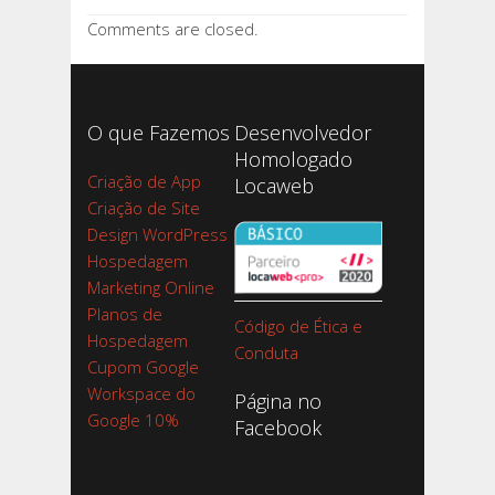
Comments are closed.
O que Fazemos
Desenvolvedor
Homologado
Criação de App
Locaweb
Criação de Site
Design WordPress
Hospedagem
Marketing Online
Planos de
Código de Ética e
Hospedagem
Conduta
Cupom Google
Workspace do
Página no
Google 10%
Facebook