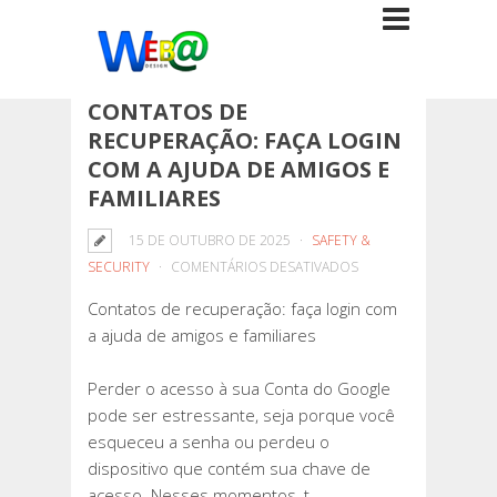
CONTATOS DE
RECUPERAÇÃO: FAÇA LOGIN
COM A AJUDA DE AMIGOS E
FAMILIARES
15 DE OUTUBRO DE 2025
SAFETY &
EM
SECURITY
COMENTÁRIOS DESATIVADOS
CONTATOS
Contatos de recuperação: faça login com
DE
a ajuda de amigos e familiares
RECUPERAÇÃO:
FAÇA
Perder o acesso à sua Conta do Google
LOGIN
pode ser estressante, seja porque você
COM
esqueceu a senha ou perdeu o
A
dispositivo que contém sua chave de
AJUDA
acesso. Nesses momentos, t…