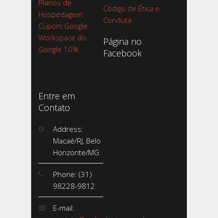
Planos de
Código de Ética e
Hospedagem
Conduta
Cupom Google
Workspace do
Página no
Google 10%
Facebook
Entre em
Contato
Address:
Macaé/RJ, Belo
Horizonte/MG
Phone: (31)
98228-9812
E-mail: