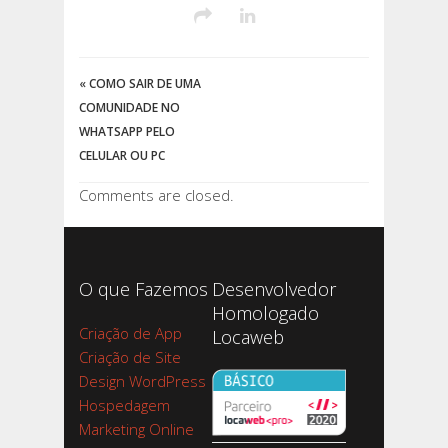
«
COMO SAIR DE UMA
COMUNIDADE NO
WHATSAPP PELO
CELULAR OU PC
Comments are closed.
O que Fazemos
Desenvolvedor
Homologado
Criação de App
Locaweb
Criação de Site
Design WordPress
Hospedagem
Marketing Online