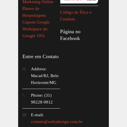
Marketing Online
Planos de
Código de Ética e
Hospedagem
Conduta
Cupom Google
Workspace do
Página no
Google 10%
Facebook
Entre em Contato
Address:
Macaé/RJ, Belo
Horizonte/MG
Phone: (31)
98228-9812
E-mail:
contato@webadesign.com.br