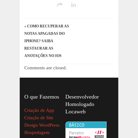
«
COMO RECUPERAR AS
NOTAS APAGADAS DO
IPHONE? SAIBA
RESTAURAR AS
ANOTAÇÕES NO IOS
Comments are closed.
O que Fazemos
Desenvolvedor
Homologado
Criação de App
Locaweb
Criação de Site
Design WordPress
Hospedagem