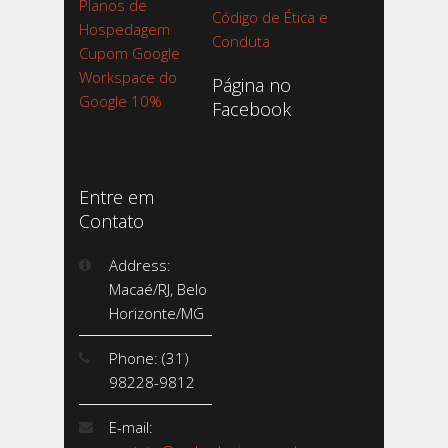
Planos de
Código de Ética e
Hospedagem
Conduta
Cupom Google
Workspace do
Página no
Google 10%
Facebook
Entre em
Contato
Address:
Macaé/RJ, Belo
Horizonte/MG
Phone: (31)
98228-9812
E-mail: