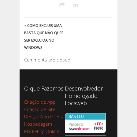
«
COMO EXCLUIR UMA
PASTA QUE NÃO QUER
SER EXCLUÍDA NO
WINDOWS
Comments are closed.
O que Fazemos
Desenvolvedor
Homologado
Criação de App
Locaweb
Criação de Site
Design WordPress
Hospedagem
Marketing Online