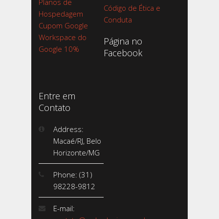
Planos de
Código de Ética e
Hospedagem
Conduta
Cupom Google
Workspace do
Página no
Google 10%
Facebook
Entre em
Contato
Address:
Macaé/RJ, Belo
Horizonte/MG
Phone: (31)
98228-9812
E-mail: