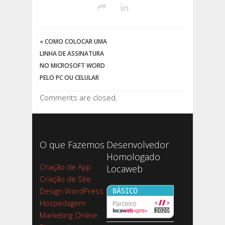
«
COMO COLOCAR UMA
LINHA DE ASSINATURA
NO MICROSOFT WORD
PELO PC OU CELULAR
Comments are closed.
O que Fazemos
Desenvolvedor
Homologado
Criação de App
Locaweb
Criação de Site
Design WordPress
Hospedagem
Marketing Online