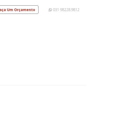
aça Um Orçamento
031 98228.9812