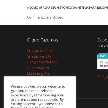
«
COMO APAGAR SEU HISTÓRICO DA NETFLIX PARA REMOVE
Comments are closed.
O que Fazemos
Dese
Loca
Criação de App
Criação de Site
Design WordPress
Hospedagem
Marketing Online
Código
Planos de Hospedagem
Cupom Google Workspace do
We use cookies on our website to
give you the most relevant
Google 10%
experience by remembering your
preferences and repeat visits. By
clicking “Accept”, you consent to