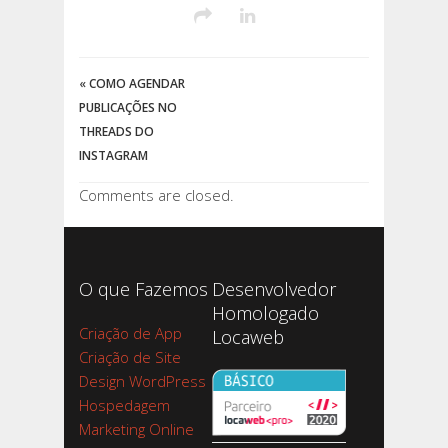
«
COMO AGENDAR
PUBLICAÇÕES NO
THREADS DO
INSTAGRAM
Comments are closed.
O que Fazemos
Desenvolvedor
Homologado
Criação de App
Locaweb
Criação de Site
Design WordPress
Hospedagem
Marketing Online