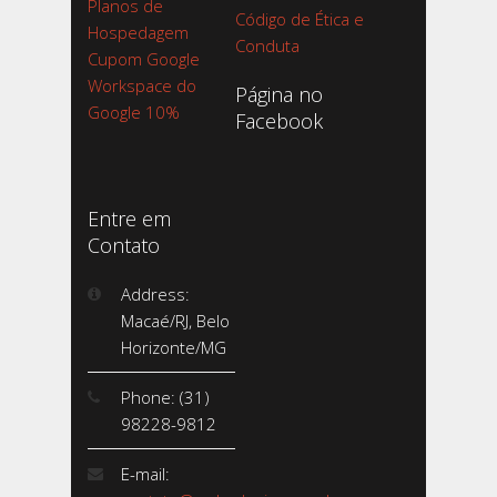
Planos de
Código de Ética e
Hospedagem
Conduta
Cupom Google
Workspace do
Página no
Google 10%
Facebook
Entre em
Contato
Address:
Macaé/RJ, Belo
Horizonte/MG
Phone: (31)
98228-9812
E-mail: